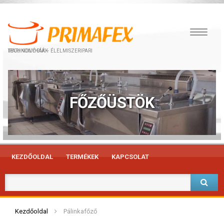
IPARI KONYHÁK – ÉLELMISZERIPARI TECHNOLÓGIÁK
FŐZŐÜSTÖK
KEZDŐOLDAL
TERMÉKEK
KAPCSOLAT
Kezdőoldal
Pálinkafőző