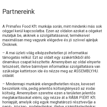
Partnereink
A Primafex Food Kft. munkája során, mint mindenki más sok
céggel kerül kapcsolatba. Ezen az oldalon azokat a cégeket
mutatjuk be, akiknek a szolgáltatásaival, termékeivel
maximálisan meg vagyunk elégedve és jó szívvel ajánljuk
Önöknek.
– A mai üzleti világ elképzelhetetlen jó informatikai
támogatás nélkül. Ezt az oldalt egy szakértőkből álló
dinamikus csapat készítette. Amennyiben az oldal elnyerte
tetszését, illetve bármilyen informatikai szolgáltatásra van
szüksége kattintson ide és nézze meg az ASSEMBLY.HU.
oldalát.
– Mindennapi munkánk elengedhetetlen része, keveset
beszélünk róla, pedig jelentős költségtényező az irodai
költség. Amennyiben szeretne ezen a területen jelentős
megtakarításokat elérni, úgy nézze át a RÁBA PIÉRT Kft.
honlapját, amelyik cég egyik meghatározó résztvevője a
papír-, írószer-, irodatechnikai, illetve számítástechnikai