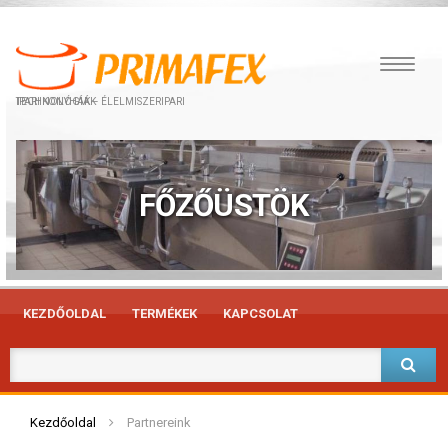
IPARI KONYHÁK – ÉLELMISZERIPARI TECHNOLÓGIÁK
FŐZŐÜSTÖK
KEZDŐOLDAL
TERMÉKEK
KAPCSOLAT
Kezdőoldal
Partnereink