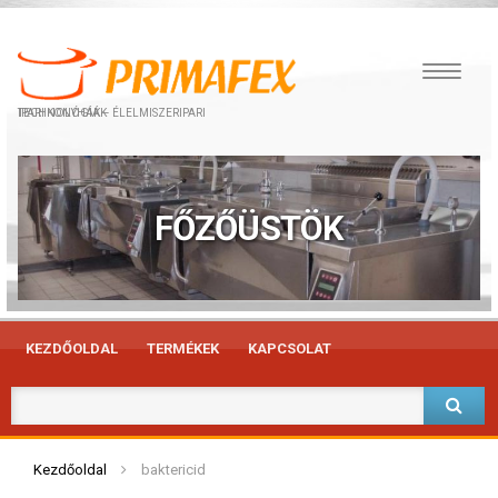
IPARI KONYHÁK – ÉLELMISZERIPARI TECHNOLÓGIÁK
FŐZŐÜSTÖK
KEZDŐOLDAL
TERMÉKEK
KAPCSOLAT
Kezdőoldal
baktericid