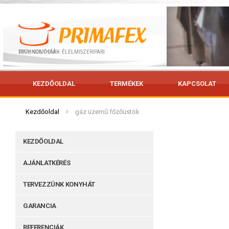
IPARI KONYHÁK – ÉLELMISZERIPARI TECHNOLÓGIÁK
KEZDŐOLDAL
TERMÉKEK
KAPCSOLAT
Kezdőoldal
gáz üzemű főzőüstök
KEZDŐOLDAL
AJÁNLATKÉRÉS
TERVEZZÜNK KONYHÁT
GARANCIA
REFERENCIÁK