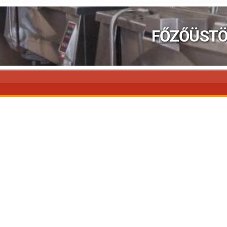
FŐZŐÜST