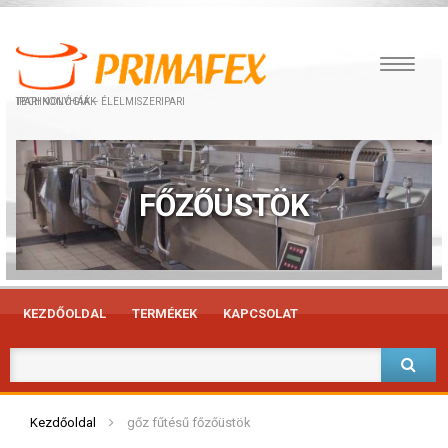
IPARI KONYHÁK – ÉLELMISZERIPARI TECHNOLÓGIÁK
FŐZŐÜSTÖK
KEZDŐOLDAL
TERMÉKEK
KAPCSOLAT
Kezdőoldal
gőz fűtésű főzőüstök