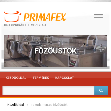
IPARI KONYHÁK – ÉLELMISZERIPARI TECHNOLÓGIÁK
FŐZŐÜSTÖK
KEZDŐOLDAL
TERMÉKEK
KAPCSOLAT
Kezdőoldal
rozsdamentes főzőüstök