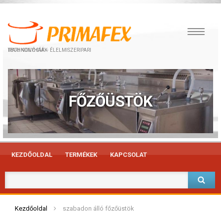
IPARI KONYHÁK – ÉLELMISZERIPARI TECHNOLÓGIÁK
FŐZŐÜSTÖK
KEZDŐOLDAL
TERMÉKEK
KAPCSOLAT
Kezdőoldal
szabadon álló főzőüstök