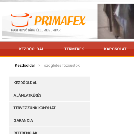
IPARI KONYHÁK – ÉLELMISZERIPARI TECHNOLÓGIÁK
KEZDŐOLDAL
TERMÉKEK
KAPCSOLAT
Kezdőoldal
szögletes főzőüstök
KEZDŐOLDAL
AJÁNLATKÉRÉS
TERVEZZÜNK KONYHÁT
GARANCIA
REFERENCIÁK