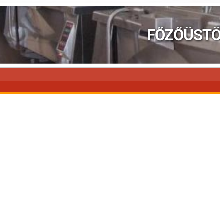
FŐZŐÜST