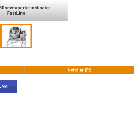
30new-aperto-inclinato-
FastLine
s
Nettó ár (Ft)
ALMA