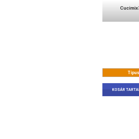
Cucimix
Típu
KOSÁR TART