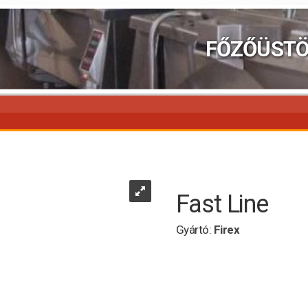
FŐZŐÜST
Fast Line
Gyártó:
Firex