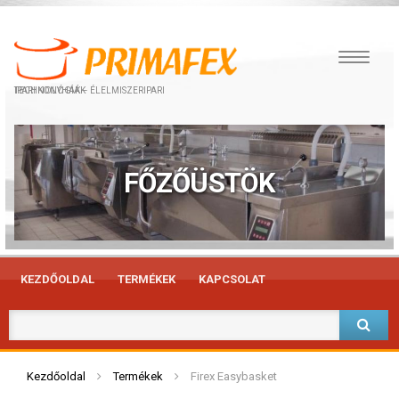
IPARI KONYHÁK – ÉLELMISZERIPARI TECHNOLÓGIÁK
FŐZŐÜSTÖK
KEZDŐOLDAL
TERMÉKEK
KAPCSOLAT
Kezdőoldal
Termékek
Firex Easybasket