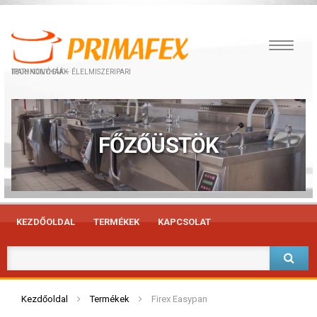
IPARI KONYHÁK – ÉLELMISZERIPARI TECHNOLÓGIÁK
FŐZŐÜSTÖK
KEZDŐOLDAL
TERMÉKEK
KAPCSOLAT
Kezdőoldal
Termékek
Firex Easypan