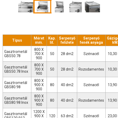
Méret
Kap.
Serpenyő
Serpenyő
Gázig
Típus
mm.
lit.
felülete
fenék anyaga
kW
800 X
Gasztrometál
700 X
50
28 dm2
Szénacél
10,30
GBS50.78
900
800 X
Gasztrometál
700 X
50
28 dm2
Rozsdamentes
10,30
GBS50.78 Inox
900
800 X
Gasztrometál
900 X
80
40 dm2
Szénacél
13,90
GBS80.98
900
800 X
Gasztrometál
900 X
80
40 dm2
Rozsdamentes
13,90
GBS80.98 Inox
900
1200 X
Gasztrometál
900 X
120
63 dm2
Szénacél
23,00
GBS120.912