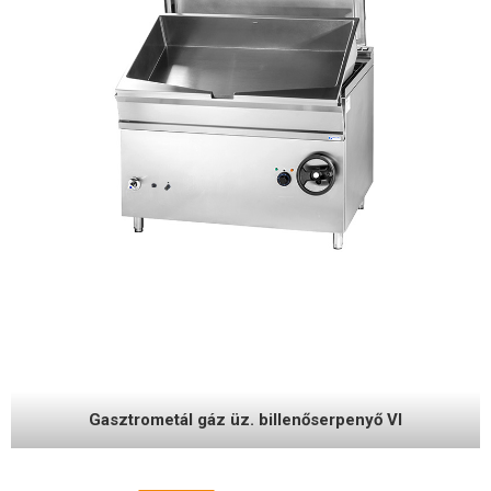
Gasztrometál gáz üz. billenőserpenyő II