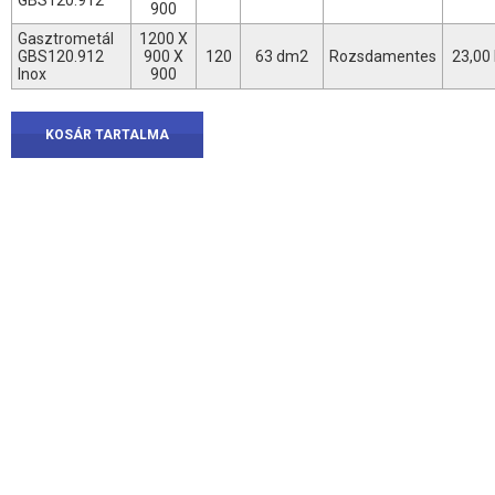
900
Gasztrometál
1200 X
GBS120.912
900 X
120
63 dm2
Rozsdamentes
23,00
Inox
900
KOSÁR TARTALMA