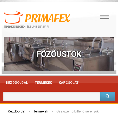
IPARI KONYHÁK – ÉLELMISZERIPARI TECHNOLÓGIÁK
FŐZŐÜSTÖK
KEZDŐOLDAL
TERMÉKEK
KAPCSOLAT
Kezdőoldal
Termékek
Gáz üzemű billenő serenyők