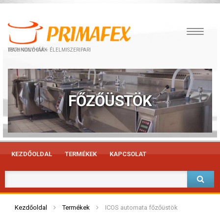
IPARI KONYHÁK – ÉLELMISZERIPARI TECHNOLÓGIÁK
FŐZŐÜSTÖK
KEZDŐOLDAL
TERMÉKEK
KAPCSOLAT
Kezdőoldal
Termékek
ICOS automata főzőüstök