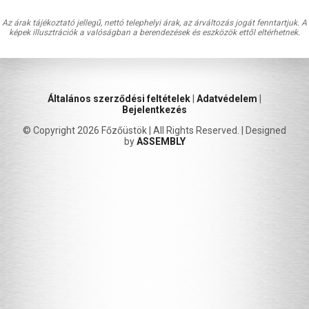
Az árak tájékoztató jellegű, nettó telephelyi árak, az árváltozás jogát fenntartjuk. A
képek illusztrációk a valóságban a berendezések és eszközök ettől eltérhetnek.
Általános szerződési feltételek
|
Adatvédelem
|
Bejelentkezés
© Copyright 2026 Főzőüstök | All Rights Reserved. | Designed
by
ASSEMBLY