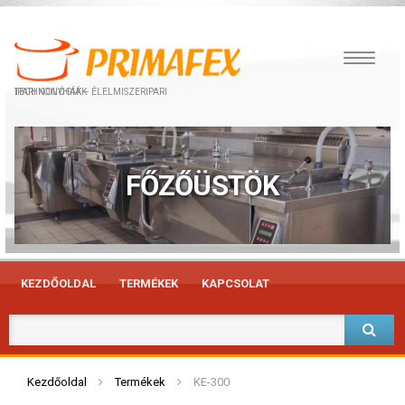
IPARI KONYHÁK – ÉLELMISZERIPARI TECHNOLÓGIÁK
FŐZŐÜSTÖK
KEZDŐOLDAL
TERMÉKEK
KAPCSOLAT
Kezdőoldal
Termékek
KE-300