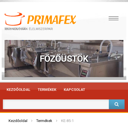
IPARI KONYHÁK – ÉLELMISZERIPARI TECHNOLÓGIÁK
FŐZŐÜSTÖK
KEZDŐOLDAL
TERMÉKEK
KAPCSOLAT
Kezdőoldal
Termékek
KE-85-1