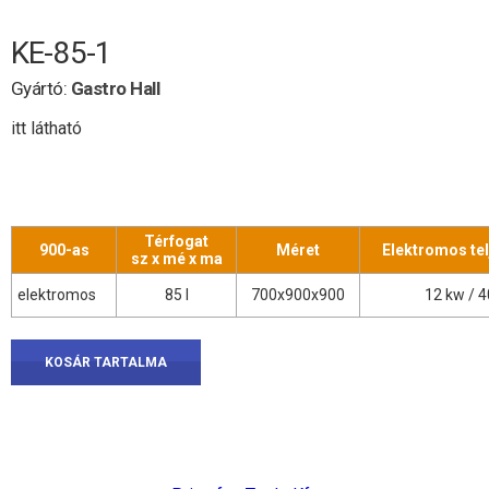
KE-85-1
Gyártó:
Gastro Hall
itt látható
Térfogat
900-as
Méret
Elektromos te
sz x mé x ma
elektromos
85 l
700x900x900
12 kw / 4
KOSÁR TARTALMA