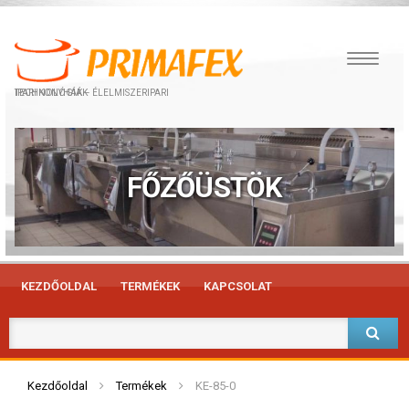
IPARI KONYHÁK – ÉLELMISZERIPARI TECHNOLÓGIÁK
FŐZŐÜSTÖK
KEZDŐOLDAL
TERMÉKEK
KAPCSOLAT
Kezdőoldal
Termékek
KE-85-0