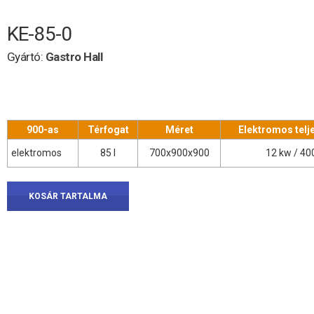
KE-85-0
Gyártó:
Gastro Hall
900-as
Térfogat
Méret
Elektromos telj
elektromos
85 l
700x900x900
12 kw / 40
KOSÁR TARTALMA