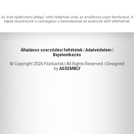
Az árak tájékoztató jellegű, nettó telephelyi árak, az árváltozás jogát fenntartjuk. A
képek illusztrációk a valóságban a berendezések és eszközök ettől eltérhetnek.
Általános szerződési feltételek
|
Adatvédelem
|
Bejelentkezés
© Copyright 2026 Főzőüstök | All Rights Reserved. | Designed
by
ASSEMBLY