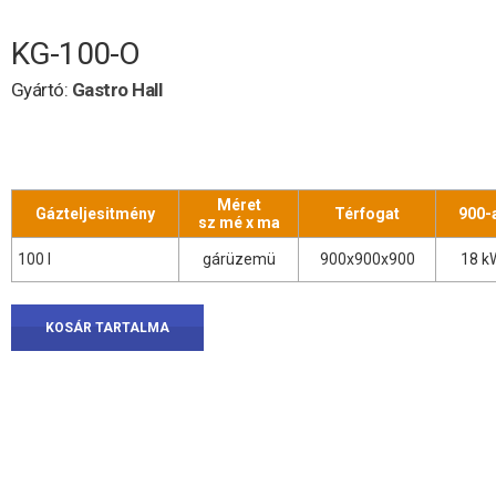
KG-100-O
Gyártó:
Gastro Hall
Méret
Gázteljesitmény
Térfogat
900-
sz mé x ma
100 l
gárüzemü
900x900x900
18 k
KOSÁR TARTALMA