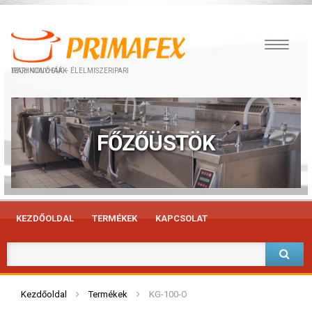
IPARI KONYHÁK – ÉLELMISZERIPARI TECHNOLÓGIÁK
FŐZŐÜSTÖK
KEZDŐOLDAL
TERMÉKEK
KAPCSOLAT
Kezdőoldal
Termékek
KG-100-O