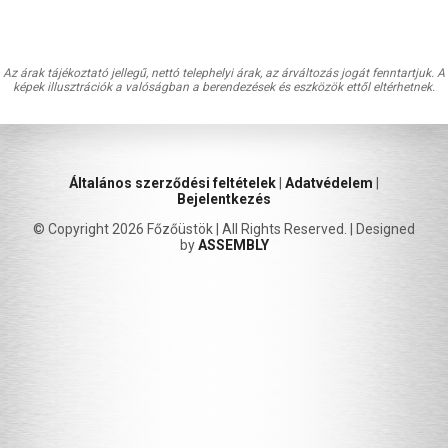
Az árak tájékoztató jellegű, nettó telephelyi árak, az árváltozás jogát fenntartjuk. A
képek illusztrációk a valóságban a berendezések és eszközök ettől eltérhetnek.
Általános szerződési feltételek
|
Adatvédelem
|
Bejelentkezés
© Copyright 2026 Főzőüstök | All Rights Reserved. | Designed
by
ASSEMBLY