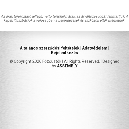
Az árak tájékoztató jellegű, nettó telephelyi árak, az árváltozás jogát fenntartjuk. A
képek illusztrációk a valóságban a berendezések és eszközök ettől eltérhetnek.
Általános szerződési feltételek
|
Adatvédelem
|
Bejelentkezés
© Copyright 2026 Főzőüstök | All Rights Reserved. | Designed
by
ASSEMBLY