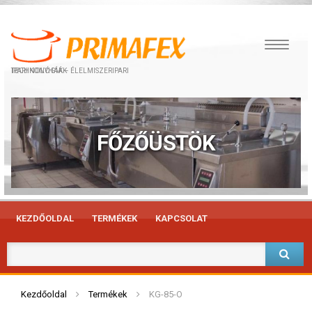
IPARI KONYHÁK – ÉLELMISZERIPARI TECHNOLÓGIÁK
FŐZŐÜSTÖK
KEZDŐOLDAL
TERMÉKEK
KAPCSOLAT
Kezdőoldal
Termékek
KG-85-O