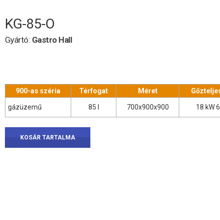
KG-85-O
Gyártó:
Gastro Hall
900-as széria
Térfogat
Méret
Gőztelje
gázüzemű
85 l
700x900x900
18 kW 6
KOSÁR TARTALMA