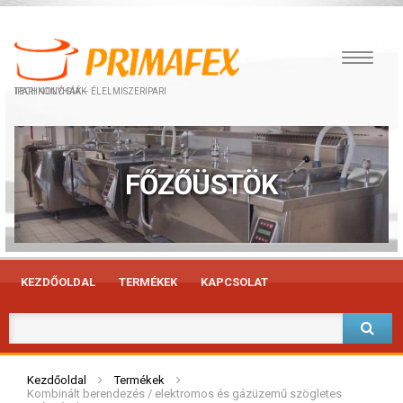
IPARI KONYHÁK – ÉLELMISZERIPARI TECHNOLÓGIÁK
FŐZŐÜSTÖK
KEZDŐOLDAL
TERMÉKEK
KAPCSOLAT
Kezdőoldal
Termékek
Kombinált berendezés / elektromos és gázüzemű szögletes