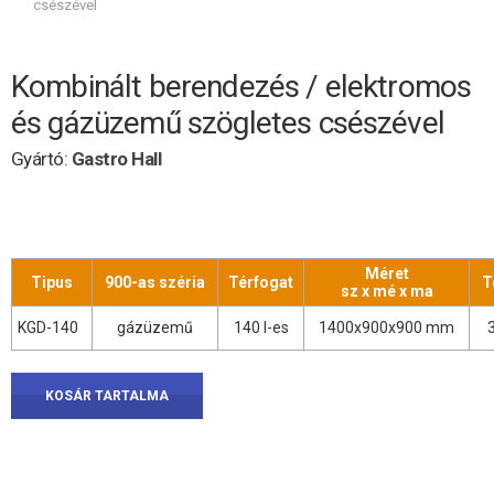
csészével
Kombinált berendezés / elektromos
és gázüzemű szögletes csészével
Gyártó:
Gastro Hall
Méret
Tipus
900-as széria
Térfogat
T
sz x mé x ma
KGD-140
gázüzemű
140 l-es
1400x900x900 mm
KOSÁR TARTALMA