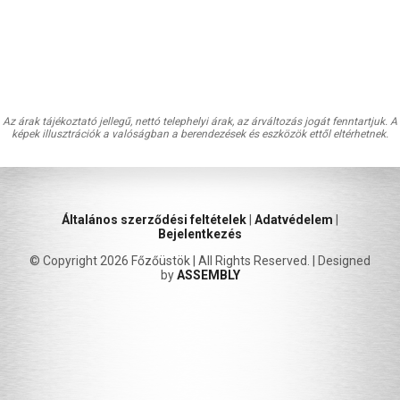
Az árak tájékoztató jellegű, nettó telephelyi árak, az árváltozás jogát fenntartjuk. A
képek illusztrációk a valóságban a berendezések és eszközök ettől eltérhetnek.
Általános szerződési feltételek
|
Adatvédelem
|
Bejelentkezés
© Copyright 2026 Főzőüstök | All Rights Reserved. | Designed
by
ASSEMBLY