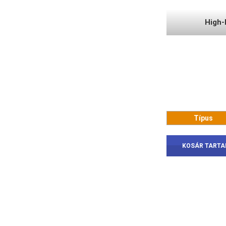
High-
Típus
KOSÁR TART