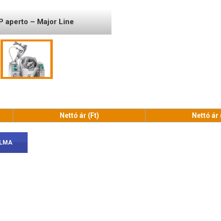
P aperto – Major Line
Nettó ár (Ft)
Nettó ár 
ALMA