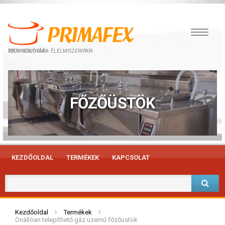
IPARI KONYHÁK – ÉLELMISZERIPARI TECHNOLÓGIÁK
FŐZŐÜSTÖK
KEZDŐOLDAL
TERMÉKEK
KAPCSOLAT
Kezdőoldal
Termékek
Önállóan telepíthető gáz üzemű főzőüstök