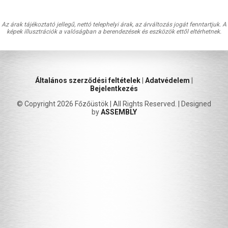
Az árak tájékoztató jellegű, nettó telephelyi árak, az árváltozás jogát fenntartjuk. A
képek illusztrációk a valóságban a berendezések és eszközök ettől eltérhetnek.
Általános szerződési feltételek
|
Adatvédelem
|
Bejelentkezés
© Copyright 2026 Főzőüstök | All Rights Reserved. | Designed
by
ASSEMBLY