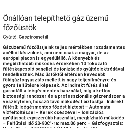
Önállóan telepíthető gáz üzemű
főzőüstök
Gyártó:
Gasztrometál
Gázüzemű főzőüstjeink teljes mértékben rozsdamentes
acélból készülnek, ami nem csak a magyar, de az
európai piacon is egyedülálló. A könnyebb és
megbízhatóbb működés érdekében 10 fokozatú
fűtéskapcsoló panellel és ionizációs gyújtóelektródával
rendelkeznek. Más üstöktől eltérően kevesebb
földgázfogyasztás mellett is nagy teljesítményre és
gyors felfűtésre képesek. Az indirekt fűtés által
garantált a leégésmentes használat, míg a kettős
biztonsági rendszer és a professzionális gázrendszer a
veszélytelen, hosszú távú működést biztosítja. Indirekt
fűtésű: leégésmentes főzést biztosít – Automata
vízfeltöltéssel – Kerek csészével – Ionizációs
gyújtással: egyszerűbb használat, megbízható működés
– Felfűtési idő 20-90C°-ra: max.86 perc – Gázfogysztás: