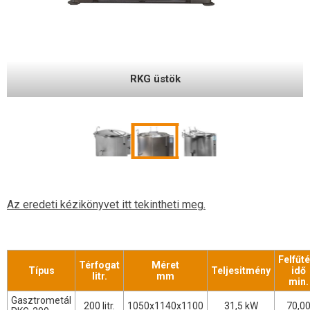
RKG üstök II.
Az eredeti kézikönyvet itt tekintheti meg.
Felfűté
Térfogat
Méret
Típus
Teljesitmény
idő
litr.
mm
min.
Gasztrometál
200 litr.
1050x1140x1100
31,5 kW
70,0