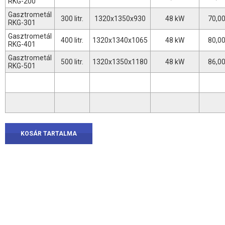
RKG-200
Gasztrometál
300 litr.
1320x1350x930
48 kW
70,0
RKG-301
Gasztrometál
400 litr.
1320x1340x1065
48 kW
80,0
RKG-401
Gasztrometál
500 litr.
1320x1350x1180
48 kW
86,0
RKG-501
KOSÁR TARTALMA