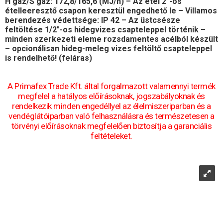
H gáz/S gáz: 172,8/165,6 (MJ/h) – Az étel 2″-os
ételleeresztő csapon keresztül engedhető le – Villamos
berendezés védettsége: IP 42 – Az üstcsésze
feltöltése 1/2″-os hidegvizes csapteleppel történik –
minden szerkezeti eleme rozsdamentes acélból készült
– opcionálisan hideg-meleg vizes feltöltő csapteleppel
is rendelhető! (feláras)
A Primafex Trade Kft. által forgalmazott valamennyi termék
megfelel a hatályos előírásoknak, jogszabályoknak és
rendelkezik minden engedéllyel az élelmiszeriparban és a
vendéglátóiparban való felhasználásra és természetesen a
törvényi előírásoknak megfelelően biztosítja a garanciális
feltételeket.