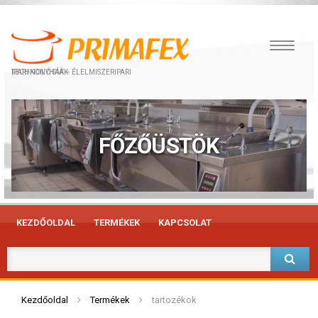
IPARI KONYHÁK – ÉLELMISZERIPARI TECHNOLÓGIÁK
FŐZŐÜSTÖK
KEZDŐOLDAL
TERMÉKEK
KAPCSOLAT
Kezdőoldal
Termékek
tartozékok