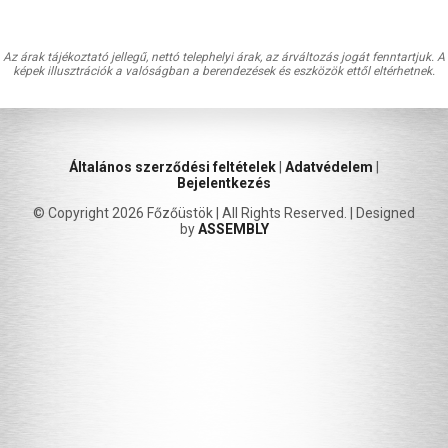
Az árak tájékoztató jellegű, nettó telephelyi árak, az árváltozás jogát fenntartjuk. A
képek illusztrációk a valóságban a berendezések és eszközök ettől eltérhetnek.
Általános szerződési feltételek
|
Adatvédelem
|
Bejelentkezés
© Copyright 2026 Főzőüstök | All Rights Reserved. | Designed
by
ASSEMBLY