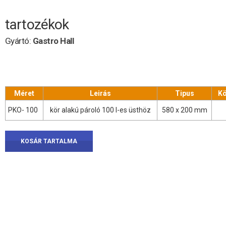
tartozékok
Gyártó:
Gastro Hall
Méret
Leirás
Tipus
Kö
PKO- 100
kör alakú pároló 100 l-es üsthöz
580 x 200 mm
KOSÁR TARTALMA