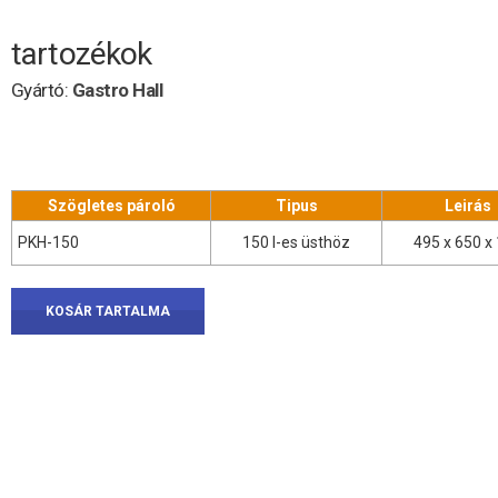
tartozékok
Gyártó:
Gastro Hall
Szögletes pároló
Tipus
Leirás
PKH-150
150 l-es üsthöz
495 x 650 x
KOSÁR TARTALMA