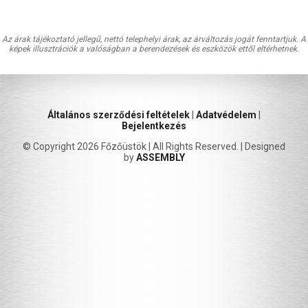
Az árak tájékoztató jellegű, nettó telephelyi árak, az árváltozás jogát fenntartjuk. A
képek illusztrációk a valóságban a berendezések és eszközök ettől eltérhetnek.
Általános szerződési feltételek
|
Adatvédelem
|
Bejelentkezés
© Copyright 2026 Főzőüstök | All Rights Reserved. | Designed
by
ASSEMBLY