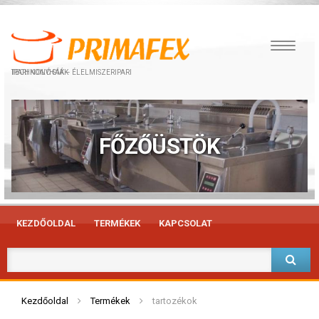
IPARI KONYHÁK – ÉLELMISZERIPARI TECHNOLÓGIÁK
FŐZŐÜSTÖK
KEZDŐOLDAL
TERMÉKEK
KAPCSOLAT
Kezdőoldal
Termékek
tartozékok